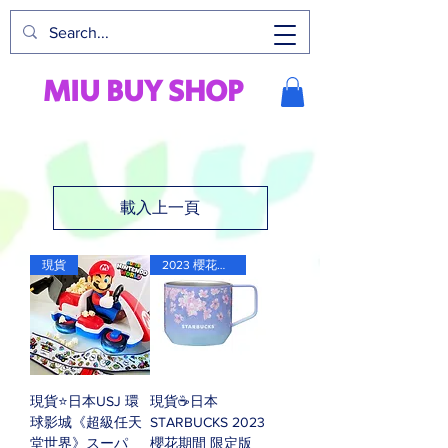
M
I
U
B
U
Y
S
H
O
P
載入上一頁
現貨
2023 櫻花期間限定版
現貨⭐️日本USJ 環
現貨☕️日本
球影城《超級任天
STARBUCKS 2023
堂世界》スーパ
櫻花期間 限定版