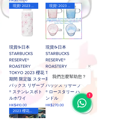
現貨! 2023 櫻花期間限定版
現貨! 2023 櫻花期間限定版
現貨☕️日本
現貨☕️日本
STARBUCKS
STARBUCKS
RESERVE®
RESERVE®
ROASTERY
ROASTERY
TOKYO 2023 櫻花
TOKYO 2023 櫻花
我們怎麼幫助您？
期間 限定版 スター
期間 限定版 スター
バックス リザーブ
バックス リザーブ
® ステンレスボト
® ロースタリー ハ
1
ルホワイ
ンドル
價格
價格
HK$410.00
HK$270.00
2023 櫻花期間限定版