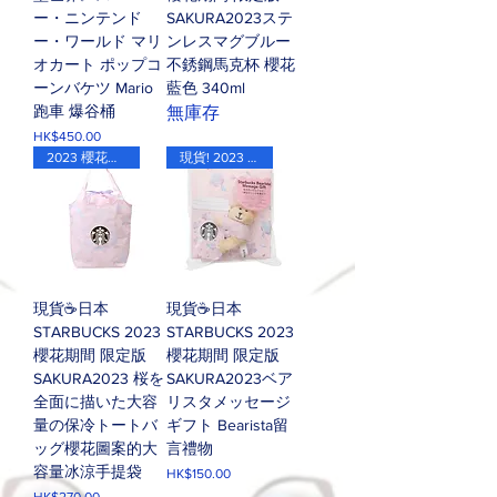
ー・ニンテンド
SAKURA2023ステ
ー・ワールド マリ
ンレスマグブルー
オカート ポップコ
不銹鋼馬克杯 櫻花
ーンバケツ Mario
藍色 340ml
跑車 爆谷桶
無庫存
價格
HK$450.00
2023 櫻花期間限定版
現貨! 2023 櫻花期間限定版
現貨☕️日本
現貨☕️日本
STARBUCKS 2023
STARBUCKS 2023
櫻花期間 限定版
櫻花期間 限定版
SAKURA2023 桜を
SAKURA2023ベア
全面に描いた大容
リスタメッセージ
量の保冷トートバ
ギフト Bearista留
ッグ櫻花圖案的大
言禮物
容量冰涼手提袋
價格
HK$150.00
價格
HK$270.00